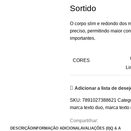
Sortido
O corpo slim e redondo dos m
preciso, permitindo maior co
importantes.
CORES
Li
Adicionar a lista de dese
SKU:
7891027388621
Catego
marca texto duo
,
marca texto 
Compartilhar:
DESCRIÇÃO
INFORMAÇÃO ADICIONAL
AVALIAÇÕES (0)
Q & A