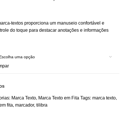
arca-textos proporciona um manuseio confortável e
ntrole do toque para destacar anotações e informações
mpar
jos
rias:
Marca Texto
,
Marca Texto em Fita
Tags:
marca texto
,
em fita
,
marcador
,
tilibra