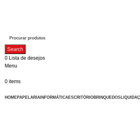
ADD ANYTHING HERE OR JUST REMOVE IT…
Search
0
Lista de desejos
Menu
0
items
Categorias
HOME
PAPELARIA
INFORMÁTICA
ESCRITÓRIO
BRINQUEDOS
LIQUIDA
Click to enlarge