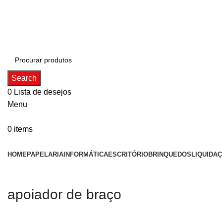
ADD ANYTHING HERE OR JUST REMOVE IT…
Search
0
Lista de desejos
Menu
0
items
Categorias
HOME
PAPELARIA
INFORMÁTICA
ESCRITÓRIO
BRINQUEDOS
LIQUIDA
apoiador de braço