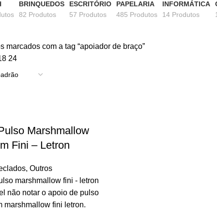
H
BRINQUEDOS
ESCRITÓRIO
PAPELARIA
INFORMÁTICA
dutos
82 Produtos
57 Produtos
485 Produtos
14 Produtos
s marcados com a tag “apoiador de braço”
18
24
 Pulso Marshmallow
 Fini – Letron
eclados
,
Outros
lso marshmallow fini - letron
el não notar o apoio de pulso
marshmallow fini letron.