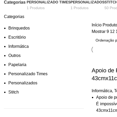
Categorias
PERSONALIZADO TIMES
PERSONALIZADOS
STITC
1 Produtos
1 Produtos
50 Pro
Categorias
Início
Produto
Brinquedos
Mostrar
9
12
Escritório
Informática
Outros
Papelaria
Apoio de
Personalizado Times
43cmx11cm
Personalizados
Informática
,
T
Stitch
Apoio de pu
É impossív
43cmx11cm 