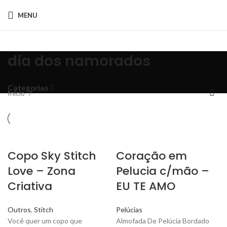
MENU
dia dos namorados
Categorias
Início
Copo Sky Stitch
Coração em
Love – Zona
Pelucia c/mão –
Criativa
EU TE AMO
Outros
,
Stitch
Pelúcias
Você quer um copo que
Almofada De Pelúcia Bordado