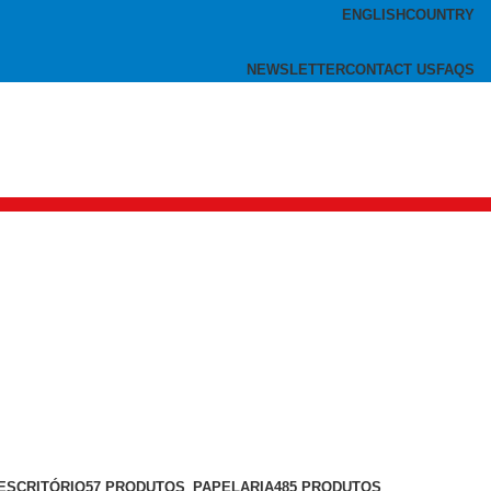
ENGLISH
COUNTRY
NEWSLETTER
CONTACT US
FAQS
ESCRITÓRIO
57 PRODUTOS
PAPELARIA
485 PRODUTOS