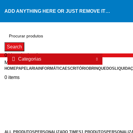
ADD ANYTHING HERE OR JUST REMOVE IT…
Search
0
Lista de desejos
Categorias
Menu
HOME
PAPELARIA
INFORMÁTICA
ESCRITÓRIO
BRINQUEDOS
LIQUIDA
0
items
ALL
PRODUTOS
PERSONALIZADO TIMES
1 PRODUTOS
PERSONALIZ