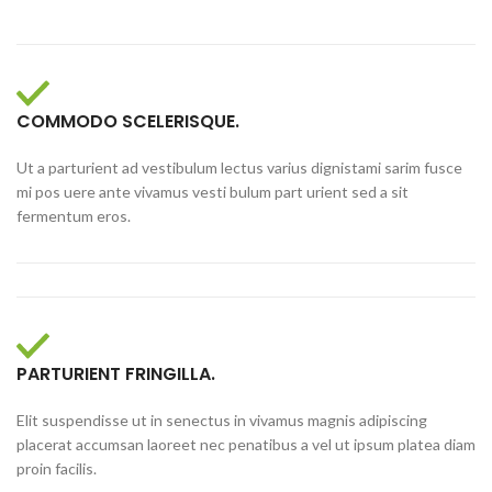
COMMODO SCELERISQUE.
Ut a parturient ad vestibulum lectus varius dignistami sarim fusce
mi pos uere ante vivamus vesti bulum part urient sed a sit
fermentum eros.
PARTURIENT FRINGILLA.
Elit suspendisse ut in senectus in vivamus magnis adipiscing
placerat accumsan laoreet nec penatibus a vel ut ipsum platea diam
proin facilis.