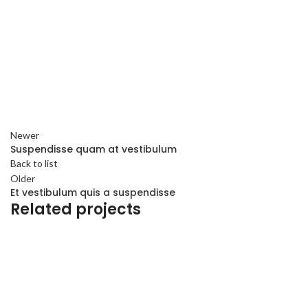
Newer
Suspendisse quam at vestibulum
Back to list
Older
Et vestibulum quis a suspendisse
Related projects
FURNITURE
A LACUS BIBENDUM PULVINAR