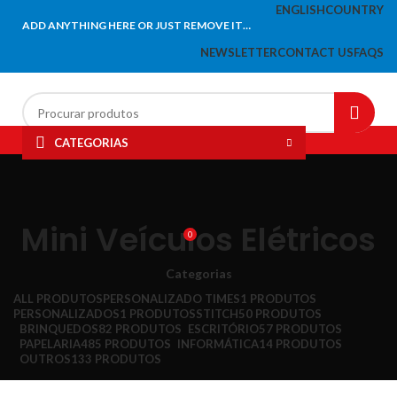
ENGLISH
COUNTRY
ADD ANYTHING HERE OR JUST REMOVE IT…
NEWSLETTER
CONTACT US
FAQS
CATEGORIAS
HOME
PAPELARIA
INFORMÁTICA
ESCRITÓRIO
BRINQUEDOS
LIQUIDAÇÃO
MENU
Mini Veículos Elétricos
0
Categorias
ALL
PRODUTOS
PERSONALIZADO TIMES
1 PRODUTOS
PERSONALIZADOS
1 PRODUTOS
STITCH
50 PRODUTOS
BRINQUEDOS
82 PRODUTOS
ESCRITÓRIO
57 PRODUTOS
PAPELARIA
485 PRODUTOS
INFORMÁTICA
14 PRODUTOS
OUTROS
133 PRODUTOS