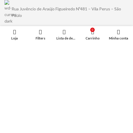
Rua Juvêncio de Araújo Figueiredo Nº481 – Vila Perus – São
Paulo
0
Loja
Filters
Lista de desejo
Carrinho
Minha conta
Rua Alexios Jafet Nº1265 – Jd. Ipanema – Jaraguá – São Paulo
(11) 94489-5456
contato@kuma.com.br