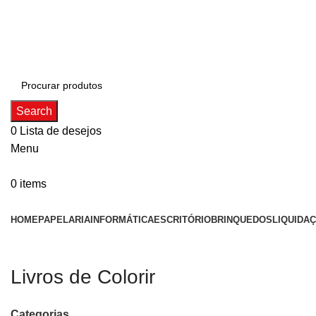
ADD ANYTHING HERE OR JUST REMOVE IT…
Search
0
Lista de desejos
Menu
0
items
Categorias
HOME
PAPELARIA
INFORMÁTICA
ESCRITÓRIO
BRINQUEDOS
LIQUIDA
Livros de Colorir
Categorias