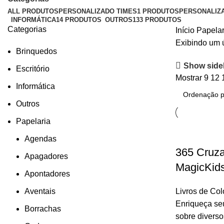
ALL
PRODUTOS
PERSONALIZADO TIMES
1 PRODUTOS
PERSONALIZ
INFORMÁTICA
14 PRODUTOS
OUTROS
133 PRODUTOS
Categorias
Início
Papela
Exibindo um 
Brinquedos
Show side
Escritório
Mostrar
9
12
Informática
Outros
Papelaria
Agendas
365 Cruza
Apagadores
MagicKid
Apontadores
Aventais
Livros de Colo
Enriqueça seu
Borrachas
sobre divers