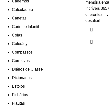
Cadernos
memória enqu
incríveis 365
Calculadora
diferentes nív
Canetas
desafiar!
Carimbo Infantil
Colas
ColorJoy
Compassos
Corretivos
Diários de Classe
Dicionários
Estojos
Fichários
Flautas