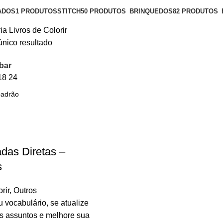
ADOS
1 PRODUTOS
STITCH
50 PRODUTOS
BRINQUEDOS
82 PRODUTOS
ria
Livros de Colorir
único resultado
bar
18
24
das Diretas –
s
rir
,
Outros
 vocabulário, se atualize
os assuntos e melhore sua