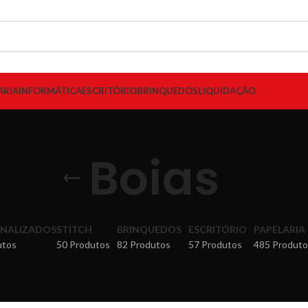
ARIA
INFORMÁTICA
ESCRITÓRIO
BRINQUEDOS
LIQUIDAÇÃO
Boias
NALIZADOS
STITCH
BRINQUEDOS
ESCRITÓRIO
PAPELARIA
utos
50 Produtos
82 Produtos
57 Produtos
485 Produto