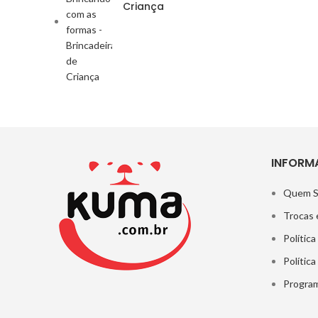
Criança
INFORM
Quem 
Trocas 
Política
Polític
Program