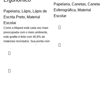
Papelaria
,
Canetas
,
Caneta
Esferográfica
,
Material
Papelaria
,
Lápis
,
Lápis de
Escolar
Escrita Preto
,
Material
Escolar
Como a Maped está cada vez mais
preocupada com o meio ambiente,
este grafite é feito com 40,9% de
materiais reciclados. Sua ponta com
borracha facilita a correção rápida de
erros. Além disso, seu corpo
triangular torna o lápis mais fácil de
segurar. Recomendado por
professores, essa empunhadura em
forma de tubarão é super útil para
ajudar as crianças a aprenderem a
segurar o lápis corretamente. Sua
forma ergonômica ajuda a dominar a
pegada tripé e o posicionamento dos
dedos.