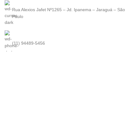
Rua Alexios Jafet Nº1265 – Jd. Ipanema – Jaraguá – São
Paulo
(11) 94489-5456
contato@kuma.com.br
KUMA
2022. Todos os direitos reservados