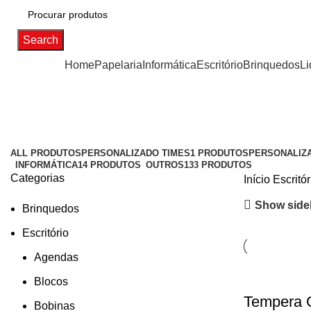
Search
Categorias
Home
Papelaria
Informática
Escritório
Brinquedos
Li
ALL
PRODUTOS
PERSONALIZADO TIMES
1 PRODUTOS
PERSONALIZ
INFORMÁTICA
14 PRODUTOS
OUTROS
133 PRODUTOS
Categorias
Início
Escritó
Show side
Brinquedos
Escritório
Agendas
Blocos
Tempera 
Bobinas