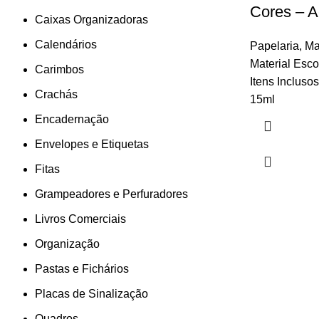
Cores – A
Caixas Organizadoras
Calendários
Papelaria
,
Ma
Material Esco
Carimbos
Itens Incluso
Crachás
15ml
Encadernação
Envelopes e Etiquetas
Fitas
Grampeadores e Perfuradores
Livros Comerciais
Organização
Pastas e Fichários
Placas de Sinalização
Quadros