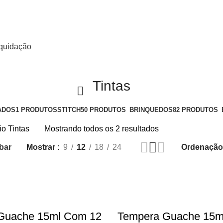
quidação
Tintas
ADOS
1 PRODUTOS
STITCH
50 PRODUTOS
BRINQUEDOS
82 PRODUTOS
rio
Tintas
Mostrando todos os 2 resultados
bar
Mostrar
9
12
18
24
Guache 15ml Com 12
Tempera Guache 15m