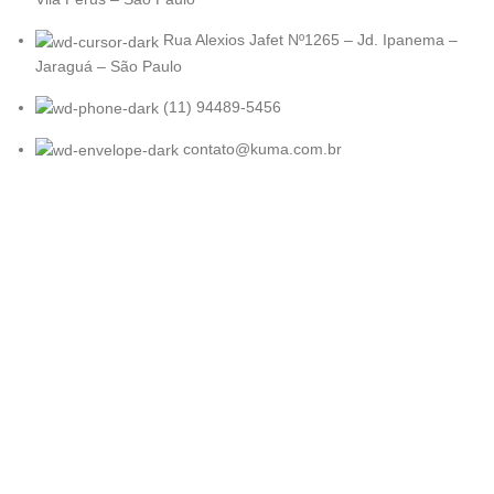
Rua Alexios Jafet Nº1265 – Jd. Ipanema –
Jaraguá – São Paulo
(11) 94489-5456
contato@kuma.com.br
KUMA
2022. Todos os direitos reservados
Desenvolvido por
Atlantis Agência.
Loja
Filters
Lista de desejo
0
Carrinho