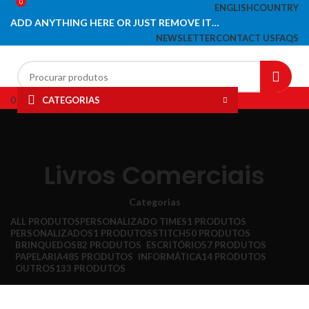
0
ENGLISH
COUNTRY
ADD ANYTHING HERE OR JUST REMOVE IT…
NEWSLETTER
CONTACT US
FAQS
0
Lista de desejos
CATEGORIAS
Menu
HOME
PAPELARIA
INFORMÁTICA
ESCRITÓRIO
BRINQUEDOS
LIQUIDAÇÃO
Livros Comerciais
Categorias
ALL
PRODUTOS
PERSONALIZADO TIMES
1 PRODUTOS
PERSONALIZADOS
1 PRODUTOS
STITCH
50 PRODUTOS
BRINQUEDOS
82 PRODUTOS
ESCRITÓRIO
57 PRODUTOS
PAPELARIA
485 PRODUTOS
INFORMÁTICA
14 PRODUTOS
OUTROS
133 PRODUTOS