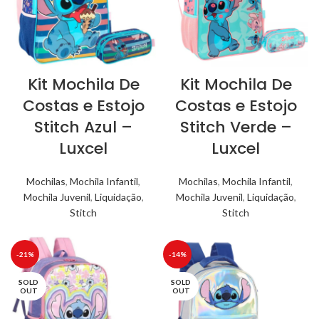
Kit Mochila De
Kit Mochila De
Costas e Estojo
Costas e Estojo
Stitch Azul –
Stitch Verde –
Luxcel
Luxcel
Mochilas
,
Mochila Infantil
,
Mochilas
,
Mochila Infantil
,
Mochila Juvenil
,
Liquidação
,
Mochila Juvenil
,
Liquidação
,
Stitch
Stitch
-21%
-14%
SOLD
SOLD
OUT
OUT