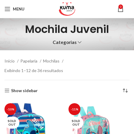
0
MENU
Mochila Juvenil
Categorias
Início
Papelaria
Mochilas
Exibindo 1–12 de 36 resultados
Show sidebar
-10%
-11%
SOLD
SOLD
OUT
OUT