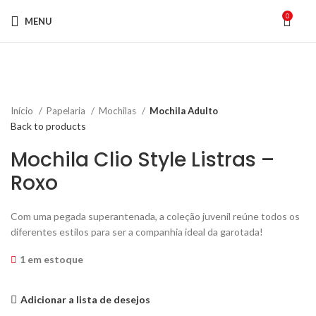
0
MENU
Click to enlarge
Início
Papelaria
Mochilas
Mochila Adulto
Back to products
Mochila Clio Style Listras –
Roxo
Com uma pegada superantenada, a coleção juvenil reúne todos os
diferentes estilos para ser a companhia ideal da garotada!
1 em estoque
Adicionar a lista de desejos