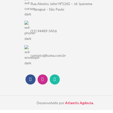
Rua Alexios Jafet Nº1265 – Jd. Ipanema
– Jaraguá – São Paulo
(11) 94489-5456
contato@kuma.com.br
Desenvolvido por
Atlantis Agência.