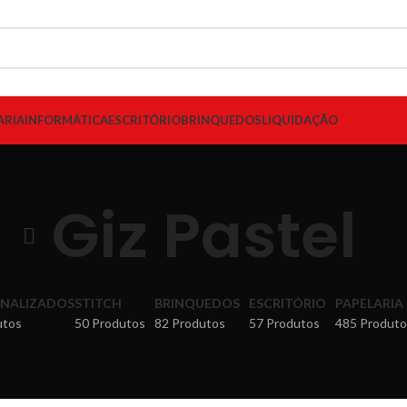
ARIA
INFORMÁTICA
ESCRITÓRIO
BRINQUEDOS
LIQUIDAÇÃO
Giz Pastel
NALIZADOS
STITCH
BRINQUEDOS
ESCRITÓRIO
PAPELARIA
utos
50 Produtos
82 Produtos
57 Produtos
485 Produto