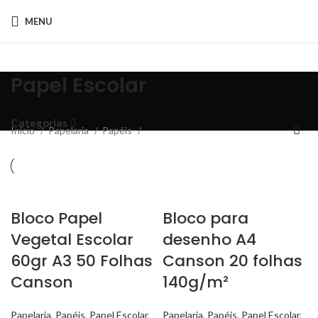
MENU
Papel Escolar
Categorias
Início
Papelaria
Papéis
Bloco Papel
Bloco para
Vegetal Escolar
desenho A4
60gr A3 50 Folhas
Canson 20 folhas
Canson
140g/m²
Papelaria
,
Papéis
,
Papel Escolar
,
Papelaria
,
Papéis
,
Papel Escolar
,