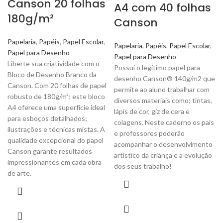
Canson 20 folhas
A4 com 40 folhas
180g/m²
Canson
Papelaria
,
Papéis
,
Papel Escolar
,
Papelaria
,
Papéis
,
Papel Escolar
,
Papel para Desenho
Papel para Desenho
Liberte sua criatividade com o
Possui o legítimo papel para
Bloco de Desenho Branco da
desenho Canson® 140g/m2 que
Canson. Com 20 folhas de papel
permite ao aluno trabalhar com
robusto de 180g/m²; este bloco
diversos materiais como; tintas,
A4 oferece uma superfície ideal
lápis de cor, giz de cera e
para esboços detalhados;
colagens. Neste caderno os pais
ilustrações e técnicas mistas. A
e professores poderão
qualidade excepcional do papel
acompanhar o desenvolvimento
Canson garante resultados
artístico da criança e a evolução
impressionantes em cada obra
dos seus trabalho!
de arte.