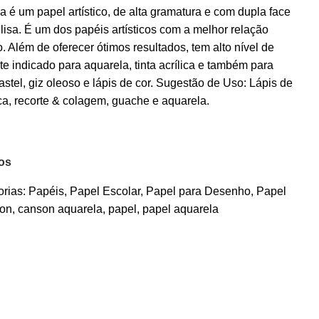
é um papel artístico, de alta gramatura e com dupla face
e lisa. É um dos papéis artísticos com a melhor relação
. Além de oferecer ótimos resultados, tem alto nível de
 indicado para aquarela, tinta acrílica e também para
stel, giz oleoso e lápis de cor. Sugestão de Uso: Lápis de
tica, recorte & colagem, guache e aquarela.
jos
rias:
Papéis
,
Papel Escolar
,
Papel para Desenho
,
Papel
on
,
canson aquarela
,
papel
,
papel aquarela