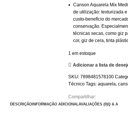
Canson Aquarela Mix Media 
de utilização: texturizada 
custo-benefício do mercado
conservação. Especialmente
técnicas secas, como giz pa
cor, giz de cera, tinta plás
1 em estoque
Adicionar a lista de dese
SKU:
7898481578100
Catego
Técnico
Tags:
aquarela
,
cans
Compartilhar:
DESCRIÇÃO
INFORMAÇÃO ADICIONAL
AVALIAÇÕES (0)
Q & A