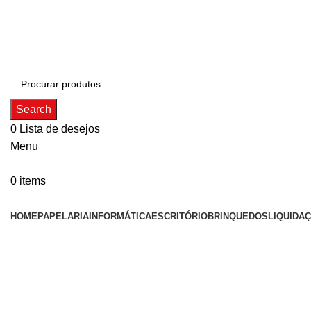
ADD ANYTHING HERE OR JUST REMOVE IT…
Search
0
Lista de desejos
Menu
0
items
Categorias
HOME
PAPELARIA
INFORMÁTICA
ESCRITÓRIO
BRINQUEDOS
LIQUIDA
Click to enlarge