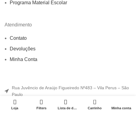
Programa Material Escolar
Atendimento
Contato
Devoluções
Minha Conta
Rua Juvêncio de Araújo Figueiredo Nº483 – Vila Perus – São
Paulo
0
Rua Juvêncio de Araújo Figueiredo Nº481 – Vila Perus – São
Loja
Filters
Lista de desejo
Carrinho
Minha conta
Paulo
Rua Alexios Jafet Nº1265 – Jd. Ipanema – Jaraguá – São
Paulo