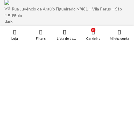
Rua Juvêncio de Araújo Figueiredo Nº481 – Vila Perus – São
Paulo
0
Loja
Filters
Lista de desejo
Carrinho
Minha conta
Rua Alexios Jafet Nº1265 – Jd. Ipanema – Jaraguá – São Paulo
(11) 94489-5456
contato@kuma.com.br