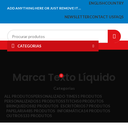
ENGLISH
COUNTRY
ADD ANYTHING HERE OR JUST REMOVE IT…
NEWSLETTER
CONTACT US
FAQS
CATEGORIAS
HOME
PAPELARIA
INFORMÁTICA
ESCRITÓRIO
BRINQUEDOS
LIQUIDAÇÃO
MENU
Marca Texto Líquido
0
Categorias
ALL
PRODUTOS
PERSONALIZADO TIMES
1 PRODUTOS
PERSONALIZADOS
1 PRODUTOS
STITCH
50 PRODUTOS
BRINQUEDOS
82 PRODUTOS
ESCRITÓRIO
57 PRODUTOS
PAPELARIA
485 PRODUTOS
INFORMÁTICA
14 PRODUTOS
OUTROS
133 PRODUTOS