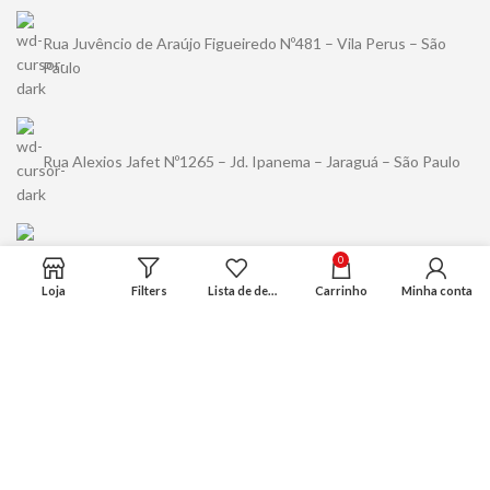
Rua Juvêncio de Araújo Figueiredo Nº481 – Vila Perus – São
Paulo
Rua Alexios Jafet Nº1265 – Jd. Ipanema – Jaraguá – São Paulo
0
(11) 94489-5456
Loja
Filters
Lista de desejo
Carrinho
Minha conta
contato@kuma.com.br