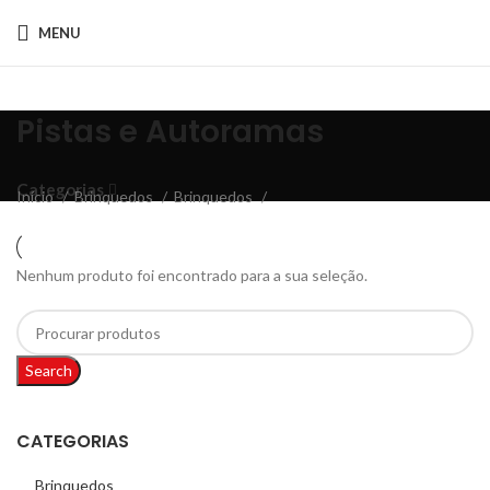
MENU
Pistas e Autoramas
Categorias
Início
Brinquedos
Brinquedos
Nenhum produto foi encontrado para a sua seleção.
Search
CATEGORIAS
Brinquedos