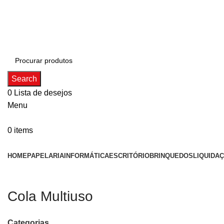
ADD ANYTHING HERE OR JUST REMOVE IT…
Search
0
Lista de desejos
Menu
0
items
Categorias
HOME
PAPELARIA
INFORMÁTICA
ESCRITÓRIO
BRINQUEDOS
LIQUIDA
Cola Multiuso
Categorias