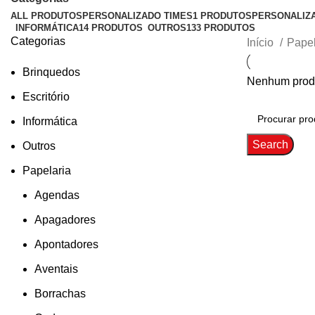
ALL
PRODUTOS
PERSONALIZADO TIMES
1 PRODUTOS
PERSONALIZ
INFORMÁTICA
14 PRODUTOS
OUTROS
133 PRODUTOS
Categorias
Início
Pape
Brinquedos
Nenhum produ
Escritório
Informática
Search
Outros
Papelaria
Agendas
Apagadores
Apontadores
Aventais
Borrachas