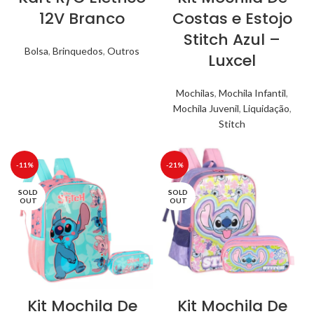
12V Branco
Costas e Estojo
Stitch Azul –
Bolsa
,
Brinquedos
,
Outros
Luxcel
Mochilas
,
Mochila Infantil
,
Mochila Juvenil
,
Liquidação
,
Stitch
-11%
-21%
SOLD
SOLD
OUT
OUT
Kit Mochila De
Kit Mochila De