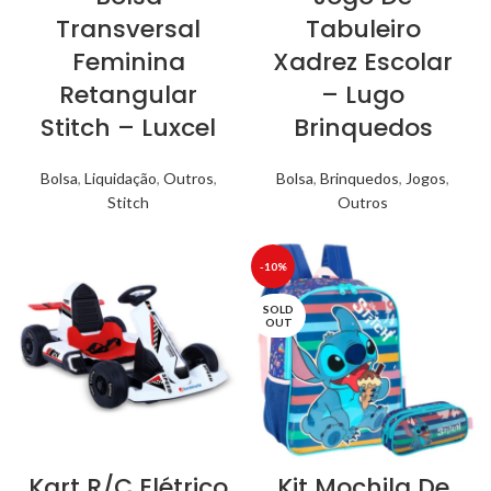
Transversal
Tabuleiro
Feminina
Xadrez Escolar
Retangular
– Lugo
Stitch – Luxcel
Brinquedos
Bolsa
,
Liquidação
,
Outros
,
Bolsa
,
Brinquedos
,
Jogos
,
Stitch
Outros
-10%
SOLD
OUT
Kart R/C Elétrico
Kit Mochila De