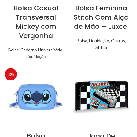
Bolsa Casual
Bolsa Feminina
Transversal
Stitch Com Alça
Mickey com
de Mão – Luxcel
Vergonha
Bolsa
,
Liquidação
,
Outros
,
Stitch
Bolsa
,
Caderno Universitário
,
Liquidação
-35%
Bolsa
Jogo De