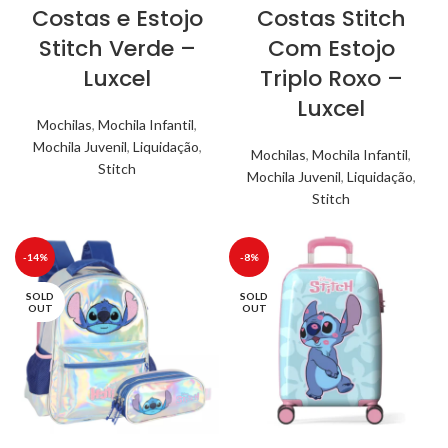
Costas e Estojo
Costas Stitch
Stitch Verde –
Com Estojo
Luxcel
Triplo Roxo –
Luxcel
Mochilas
,
Mochila Infantil
,
Mochila Juvenil
,
Liquidação
,
Mochilas
,
Mochila Infantil
,
Stitch
Mochila Juvenil
,
Liquidação
,
Stitch
-14%
-8%
SOLD
SOLD
OUT
OUT