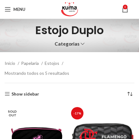
0
MENU
Estojo Duplo
Categorias
Início
Papelaria
Estojos
Mostrando todos os 5 resultados
Show sidebar
SOLD
-17%
OUT