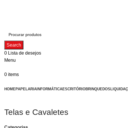
ADD ANYTHING HERE OR JUST REMOVE IT…
Search
0
Lista de desejos
Menu
0
items
Categorias
HOME
PAPELARIA
INFORMÁTICA
ESCRITÓRIO
BRINQUEDOS
LIQUIDA
Telas e Cavaletes
Categorias