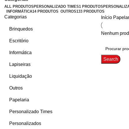
ALL
PRODUTOS
PERSONALIZADO TIMES
1 PRODUTOS
PERSONALIZ
INFORMÁTICA
14 PRODUTOS
OUTROS
133 PRODUTOS
Categorias
Início
Papela
Brinquedos
Nenhum produ
Escritório
Informática
Search
Lapiseiras
Liquidação
Outros
Papelaria
Personalizado Times
Personalizados