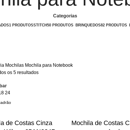
Categorias
ADOS
1 PRODUTOS
STITCH
50 PRODUTOS
BRINQUEDOS
82 PRODUTOS
ria
Mochilas
Mochila para Notebook
os os 5 resultados
bar
18
24
la de Costas Cinza
Mochila de Costas Ci