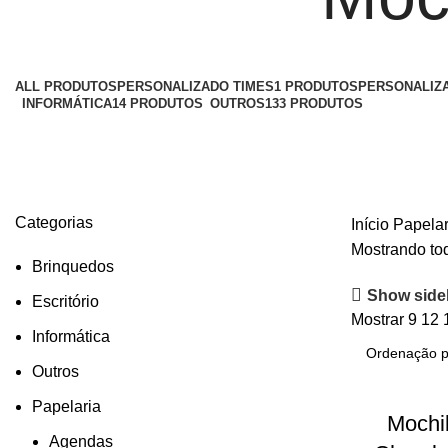
ALL
PRODUTOS
PERSONALIZADO TIMES
1 PRODUTOS
PERSONALIZ
INFORMÁTICA
14 PRODUTOS
OUTROS
133 PRODUTOS
Categorias
Início
Papela
Mostrando tod
Brinquedos
Show side
Escritório
Mostrar
9
12
Informática
Outros
Papelaria
Mochi
Agendas