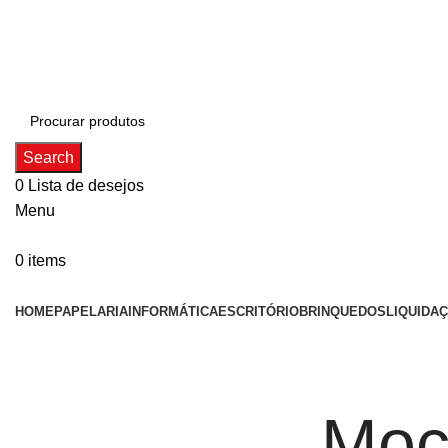
ADD ANYTHING HERE OR JUST REMOVE IT…
Search
0
Lista de desejos
Menu
0
items
Categorias
HOME
PAPELARIA
INFORMÁTICA
ESCRITÓRIO
BRINQUEDOS
LIQUIDA
Moc