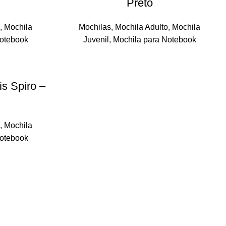
Preto
o
,
Mochila
Mochilas
,
Mochila Adulto
,
Mochila
Notebook
Juvenil
,
Mochila para Notebook
s Spiro –
o
,
Mochila
Notebook