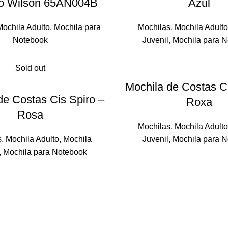
 Wilson 65AN004B
Azul
Mochila Adulto
,
Mochila para
Mochilas
,
Mochila Adult
Notebook
Juvenil
,
Mochila para 
Sold out
Mochila de Costas Ci
de Costas Cis Spiro –
Roxa
Rosa
Mochilas
,
Mochila Adult
s
,
Mochila Adulto
,
Mochila
Juvenil
,
Mochila para 
,
Mochila para Notebook