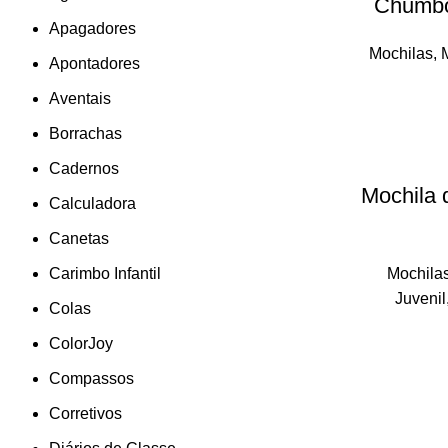
Chumbo
Apagadores
Mochilas
,
Apontadores
Aventais
Borrachas
Cadernos
Mochila 
Calculadora
Canetas
Carimbo Infantil
Mochila
Juvenil
Colas
ColorJoy
Compassos
Corretivos