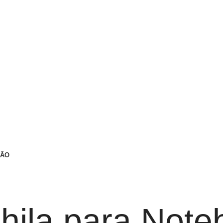
ÇÃO
hila para Note