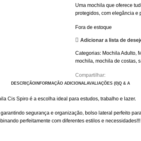
Uma mochila que oferece tudo
protegidos, com elegância e p
Fora de estoque
Adicionar a lista de dese
Categorias:
Mochila Adulto
,
M
mochila
,
mochila de costas
,
s
Compartilhar:
DESCRIÇÃO
INFORMAÇÃO ADICIONAL
AVALIAÇÕES (0)
Q & A
a Cis Spiro é a escolha ideal para estudos, trabalho e lazer.
arantindo segurança e organização, bolso lateral perfeito para
binando perfeitamente com diferentes estilos e necessidades!!!