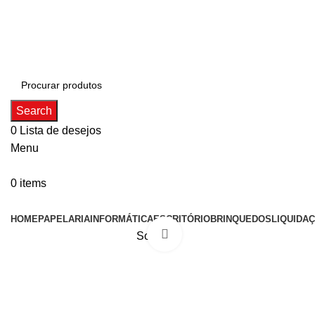
ADD ANYTHING HERE OR JUST REMOVE IT…
Search
0
Lista de desejos
Menu
0
items
Categorias
HOME
PAPELARIA
INFORMÁTICA
ESCRITÓRIO
BRINQUEDOS
LIQUIDA
Click to enlarge
Sold out