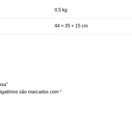
0,5 kg
44 × 35 × 15 cm
osa”
igatórios são marcados com
*