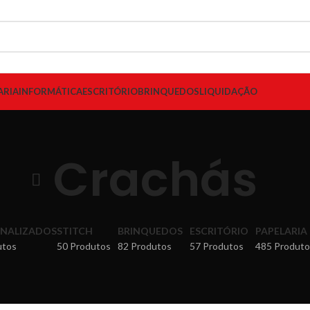
ARIA
INFORMÁTICA
ESCRITÓRIO
BRINQUEDOS
LIQUIDAÇÃO
Crachás
NALIZADOS
STITCH
BRINQUEDOS
ESCRITÓRIO
PAPELARIA
utos
50 Produtos
82 Produtos
57 Produtos
485 Produto