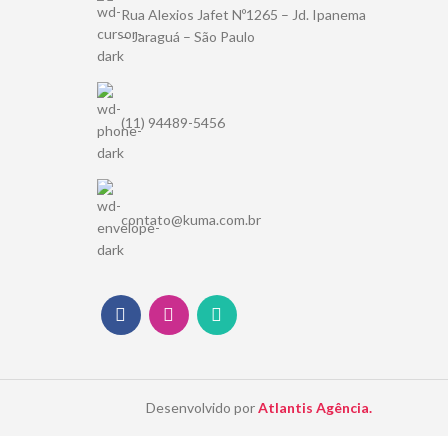
Rua Alexios Jafet Nº1265 – Jd. Ipanema
– Jaraguá – São Paulo
(11) 94489-5456
contato@kuma.com.br
Desenvolvido por
Atlantis Agência.