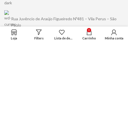
Rua Juvêncio de Araújo Figueiredo Nº481 – Vila Perus – São
Paulo
0
Loja
Filters
Lista de desejo
Carrinho
Minha conta
Rua Alexios Jafet Nº1265 – Jd. Ipanema – Jaraguá – São Paulo
(11) 94489-5456
contato@kuma.com.br