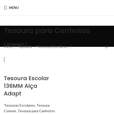
MENU
Tesoura para Canhotos
Categorias
Início
Papelaria
Tesouras Escolares
Tesoura Escolar
136MM Alça
Adapt
Tesouras Escolares
,
Tesoura
Comum
,
Tesoura para Canhotos