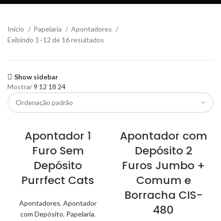
Início
Papelaria
Apontadores
Exibindo 1–12 de 16 resultados
Show sidebar
Mostrar
9
12
18
24
Apontador 1
Apontador com
Furo Sem
Depósito 2
Depósito
Furos Jumbo +
Purrfect Cats
Comum e
Borracha CIS-
Apontadores
,
Apontador
480
com Depósito
,
Papelaria
,