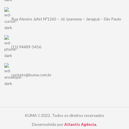
Rua Alexios Jafet Nº1265 – Jd. Ipanema – Jaraguá – São Paulo
(11) 94489-5456
contato@kuma.com.br
KUMA
2022. Todos os direitos reservados
Desenvolvido por
Atlantis Agência.