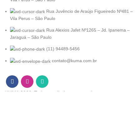
Rua Juvêncio de Araújo Figueiredo Nº481 –
Vila Perus – São Paulo
Rua Alexios Jafet Nº1265 – Jd. Ipanema –
Jaraguá – São Paulo
(11) 94489-5456
contato@kuma.com.br
KUMA
2022. Todos os direitos reservados
Desenvolvido por
Atlantis Agência.
Loja
Filters
Lista de desejo