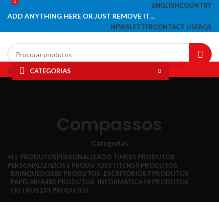
0
ENGLISH
COUNTRY
ADD ANYTHING HERE OR JUST REMOVE IT…
NEWSLETTER
CONTACT US
FAQS
0
Lista de desejos
CATEGORIAS
Menu
HOME
PAPELARIA
INFORMÁTICA
ESCRITÓRIO
BRINQUEDOS
LIQUIDAÇÃO
Compassos
Categorias
ALL
PRODUTOS
PERSONALIZADO TIMES
1 PRODUTOS
PERSONALIZADOS
1 PRODUTOS
STITCH
50 PRODUTOS
BRINQUEDOS
82 PRODUTOS
ESCRITÓRIO
57 PRODUTOS
PAPELARIA
485 PRODUTOS
INFORMÁTICA
14 PRODUTOS
OUTROS
133 PRODUTOS