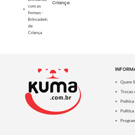
Criança
INFORM
Quem 
Trocas 
Política
Polític
Program