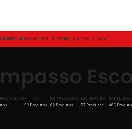
ARIA
INFORMÁTICA
ESCRITÓRIO
BRINQUEDOS
LIQUIDAÇÃO
mpasso Esco
NALIZADOS
STITCH
BRINQUEDOS
ESCRITÓRIO
PAPELARIA
utos
50 Produtos
82 Produtos
57 Produtos
485 Produto