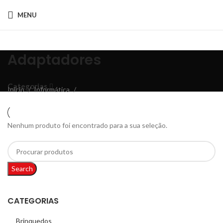
MENU
Adaptadores
Categorias
Início
Informática
Nenhum produto foi encontrado para a sua seleção.
Search
CATEGORIAS
Brinquedos