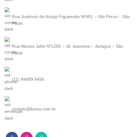
Rua Juvêncio de Araújo Figueiredo Nº481 – Vila Perus – São
Paulo
Rua Alexios Jafet Nº1265 – Jd. Ipanema – Jaraguá – São
Paulo
(11) 94489-5456
contato@kuma.com.br