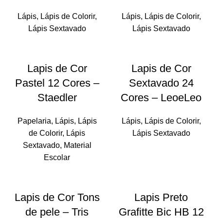
Lápis
,
Lápis de Colorir
,
Lápis
,
Lápis de Colorir
,
Lápis Sextavado
Lápis Sextavado
Lapis de Cor
Lapis de Cor
Pastel 12 Cores –
Sextavado 24
Staedler
Cores – LeoeLeo
Papelaria
,
Lápis
,
Lápis
Lápis
,
Lápis de Colorir
,
de Colorir
,
Lápis
Lápis Sextavado
Sextavado
,
Material
Escolar
Lapis de Cor Tons
Lapis Preto
de pele – Tris
Grafitte Bic HB 12