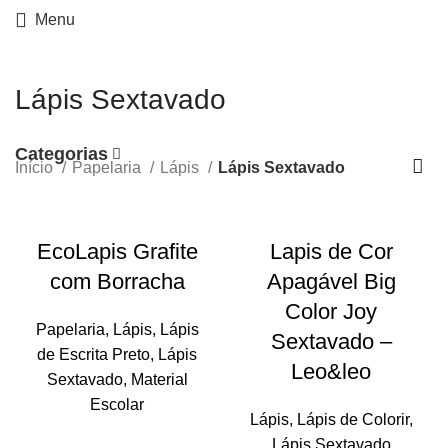
Menu
Lápis Sextavado
Categorias
Início
Papelaria
Lápis
Lápis Sextavado
EcoLapis Grafite
Lapis de Cor
com Borracha
Apagável Big
Color Joy
Papelaria
,
Lápis
,
Lápis
Sextavado –
de Escrita Preto
,
Lápis
Leo&leo
Sextavado
,
Material
Escolar
Lápis
,
Lápis de Colorir
,
Lápis Sextavado