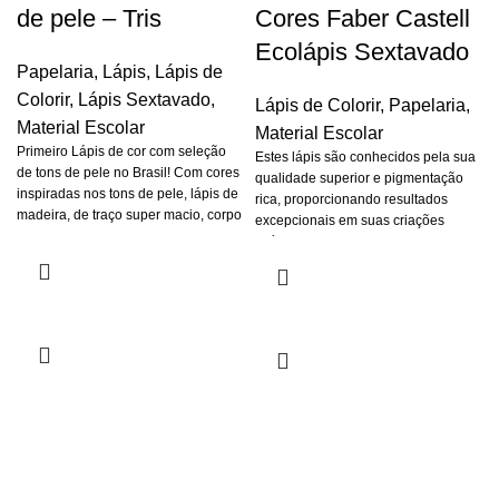
de pele – Tris
Cores Faber Castell
Ecolápis Sextavado
Papelaria
,
Lápis
,
Lápis de
Colorir
,
Lápis Sextavado
,
Lápis de Colorir
,
Papelaria
,
Material Escolar
Material Escolar
Primeiro Lápis de cor com seleção
Estes lápis são conhecidos pela sua
de tons de pele no Brasil! Com cores
qualidade superior e pigmentação
inspiradas nos tons de pele, lápis de
rica, proporcionando resultados
madeira, de traço super macio, corpo
excepcionais em suas criações
triangular e cobertura intensa!
artísticas.