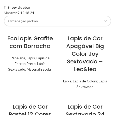
Show sidebar
Mostrar
9
12
18
24
EcoLapis Grafite
Lapis de Cor
com Borracha
Apagável Big
Color Joy
Papelaria
,
Lápis
,
Lápis de
Sextavado –
Escrita Preto
,
Lápis
Leo&leo
Sextavado
,
Material Escolar
Lápis
,
Lápis de Colorir
,
Lápis
Sextavado
Lapis de Cor
Lapis de Cor
Pastel 12 Cores
Sextavado 24