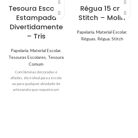
Tesoura Escolar
Régua 15 cm
Estampada
Stitch – Molin
Divertidamente
Papelaria
,
Material Escolar
,
– Tris
Réguas
,
Régua
,
Stitch
Papelaria
,
Material Escolar
,
Tesouras Escolares
,
Tesoura
Comum
Com lâminas decoradas e
afiadas, ela é ideal para a escola
ou para qualquer atividade de
artesanato que requeira um
toque de alegria.