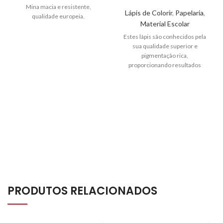
Mina macia e resistente,
Lápis de Colorir
,
Papelaria
,
qualidade europeia.
Material Escolar
Estes lápis são conhecidos pela
sua qualidade superior e
pigmentação rica,
proporcionando resultados
excepcionais em suas criações
artísticas.
PRODUTOS RELACIONADOS