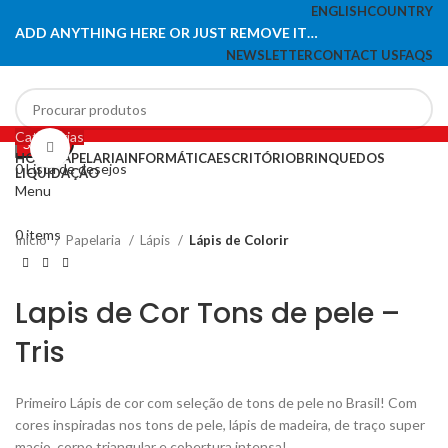
ENGLISH
COUNTRY
ADD ANYTHING HERE OR JUST REMOVE IT…
NEWSLETTER
CONTACT US
FAQS
Categorias
Search
Click to enlarge
HOME
PAPELARIA
INFORMÁTICA
ESCRITÓRIO
BRINQUEDOS
0
Lista de desejos
LIQUIDAÇÃO
Menu
0
items
Início
Papelaria
Lápis
Lápis de Colorir
Lapis de Cor Tons de pele –
Tris
Primeiro Lápis de cor com seleção de tons de pele no Brasil! Com
cores inspiradas nos tons de pele, lápis de madeira, de traço super
macio, corpo triangular e cobertura intensa!