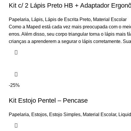
Kit c/ 2 Lápis Preto HB + Adaptador Ergon
Papelaria
,
Lápis
,
Lápis de Escrita Preto
,
Material Escolar
Como a Maped está cada vez mais preocupada com o meio amb
erros. Além disso, seu corpo triangular torna o lápis mais
crianças a aprenderem a segurar o lápis corretamente. Su
-25%
Kit Estojo Pentel – Pencase
Papelaria
,
Estojos
,
Estojo Simples
,
Material Escolar
,
Liqui