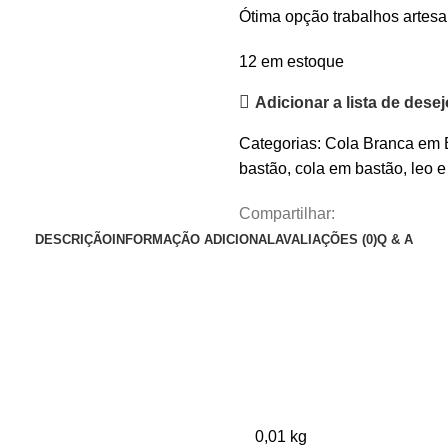
Ótima opção trabalhos artesa
12 em estoque
Adicionar a lista de dese
Categorias:
Cola Branca em 
bastão
,
cola em bastão
,
leo e
Compartilhar:
DESCRIÇÃO
INFORMAÇÃO ADICIONAL
AVALIAÇÕES (0)
Q & A
0,01 kg