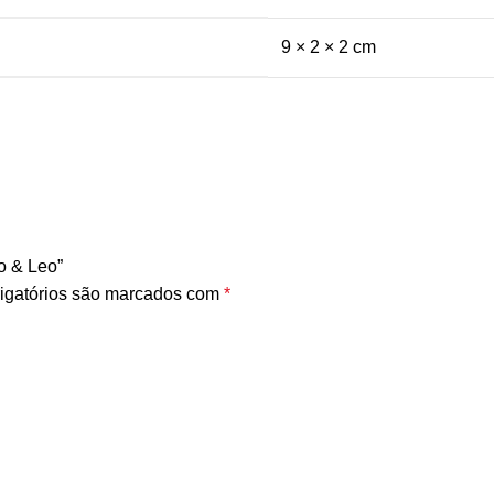
9 × 2 × 2 cm
o & Leo”
igatórios são marcados com
*