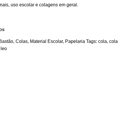
nais, uso escolar e colagens em geral.
jos
Bastão
,
Colas
,
Material Escolar
,
Papelaria
Tags:
cola
,
cola
 leo