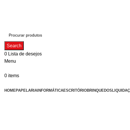
ADD ANYTHING HERE OR JUST REMOVE IT…
Search
0
Lista de desejos
Menu
0
items
Categorias
HOME
PAPELARIA
INFORMÁTICA
ESCRITÓRIO
BRINQUEDOS
LIQUIDA
Click to enlarge