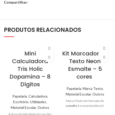
Compartilhar:
PRODUTOS RELACIONADOS
Mini
Kit Marcador de
Calculadora
Texto Neon
Tris Holic
Esmalte – 5
Dopamina – 8
cores
Dígitos
Papelaria
,
Marca Texto
,
Material Escolar
,
Outros
Papelaria
,
Calculadora
,
Marca Texto em formato de
Escritório
,
Utilidades
,
esmalte
é a nova tendência!
Material Escolar
,
Outros
A dose de felicidade do seu dia!