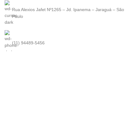
Rua Alexios Jafet Nº1265 – Jd. Ipanema – Jaraguá – São
Paulo
(11) 94489-5456
contato@kuma.com.br
KUMA
2022. Todos os direitos reservados