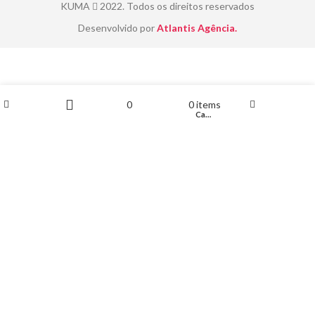
KUMA
2022. Todos os direitos reservados
Desenvolvido por
Atlantis Agência.
0
0
items
Loja
Minha conta
Lista de desejo
Carrinho
Filters