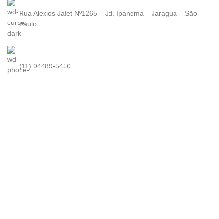
Rua Alexios Jafet Nº1265 – Jd. Ipanema – Jaraguá – São
Paulo
(11) 94489-5456
contato@kuma.com.br
KUMA
2022. Todos os direitos reservados