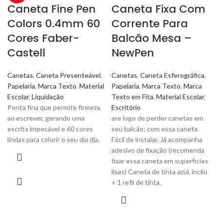
Caneta Fine Pen
Caneta Fixa Com
Colors 0.4mm 60
Corrente Para
Cores Faber-
Balcão Mesa –
Castell
NewPen
Canetas
,
Caneta Presenteável
,
Canetas
,
Caneta Esferográfica
,
Papelaria
,
Marca Texto
,
Material
Papelaria
,
Marca Texto
,
Marca
Escolar
,
Liquidação
Texto em Fita
,
Material Escolar
,
Ponta fina que permite firmeza
Escritório
ao escrever, gerando uma
are logo de perder canetas em
escrita impecável e 60 cores
seu balcão; com essa caneta.
lindas para colorir o seu dia dia.
Fácil de instalar. Já acompanha
adesivo de fixação (recomenda
fixar essa caneta em superficies
lisas) Caneta de tinta azul, incliu
+ 1 refil de tinta.