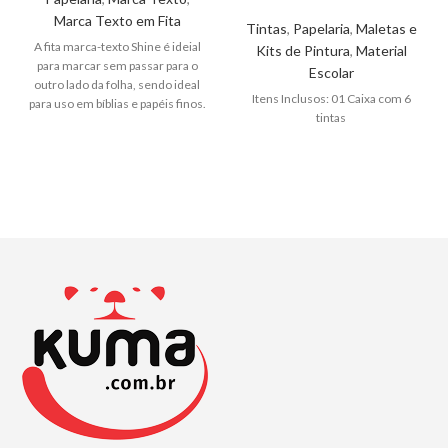
Marca Texto em Fita
Tintas
,
Papelaria
,
Maletas e
A fita marca-texto Shine é ideial
Kits de Pintura
,
Material
para marcar sem passar para o
Escolar
outro lado da folha, sendo ideal
Itens Inclusos: 01 Caixa com 6
para uso em bíblias e papéis finos.
tintas
Possui fácil aplicação e cor da fita
igual a cor do corpo. é fácil de usar
e aplicar