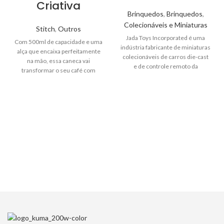
Criativa
Brinquedos
,
Brinquedos
,
Colecionáveis e Miniaturas
Stitch
,
Outros
Jada Toys Incorporated é uma
Com 500ml de capacidade e uma
indústria fabricante de miniaturas
alça que encaixa perfeitamente
colecionáveis de carros die-cast
na mão, essa caneca vai
e de controle remoto da
transformar o seu café com
Califórnia. Foi fundada em 1999
muita criatividade e diversão!
pelo casal Jack e May Li. Os
Não importa qual é a aventura,
produtos desenvolvidos pela Jada
essa caneca te acompanha em
são voltados para o mercado de
todos os goles!
colecionadores, não sendo
recomendados ou adequado para
crianças abaixo de três anos.