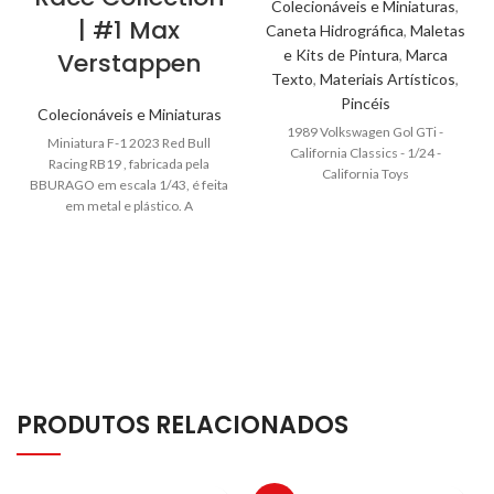
Colecionáveis e Miniaturas
,
| #1 Max
Caneta Hidrográfica
,
Maletas
e Kits de Pintura
,
Marca
Verstappen
Texto
,
Materiais Artísticos
,
Pincéis
Colecionáveis e Miniaturas
1989 Volkswagen Gol GTi -
Miniatura F-1 2023 Red Bull
California Classics - 1/24 -
Racing RB19 , fabricada pela
California Toys
BBURAGO em escala 1/43, é feita
em metal e plástico. A
miniatura F-1 2023 Red Bull
Racing RB19 é um produto novo
na embalagem original.
PRODUTOS RELACIONADOS