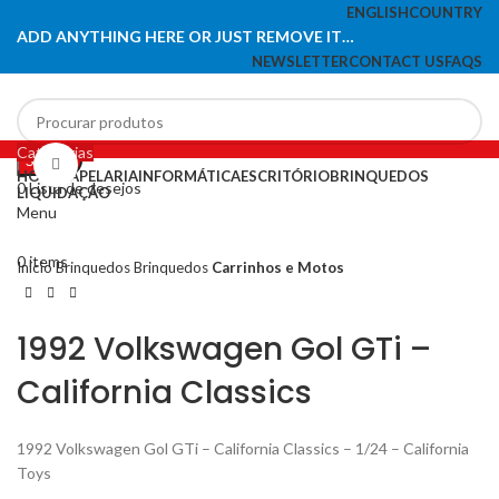
ENGLISH
COUNTRY
ADD ANYTHING HERE OR JUST REMOVE IT…
NEWSLETTER
CONTACT US
FAQS
Categorias
Search
Click to enlarge
HOME
PAPELARIA
INFORMÁTICA
ESCRITÓRIO
BRINQUEDOS
0
Lista de desejos
LIQUIDAÇÃO
Menu
0
items
Início
Brinquedos
Brinquedos
Carrinhos e Motos
1992 Volkswagen Gol GTi –
California Classics
1992 Volkswagen Gol GTi – California Classics – 1/24 – California
Toys