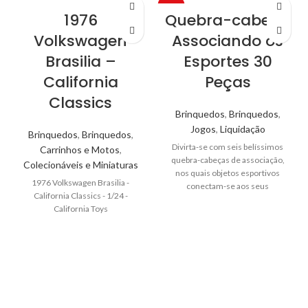
-50%
1976
Quebra-cabeça
Volkswagen
Associando os
Brasilia –
Esportes 30
California
Peças
Classics
Brinquedos
,
Brinquedos
,
Jogos
,
Liquidação
Brinquedos
,
Brinquedos
,
Divirta-se com seis belíssimos
Carrinhos e Motos
,
quebra-cabeças de associação,
Colecionáveis e Miniaturas
nos quais objetos esportivos
1976 Volkswagen Brasilia -
conectam-se aos seus
California Classics - 1/24 -
respectivos esportes
California Toys