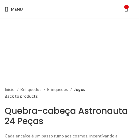
0
MENU
-50%
Click to enlarge
Início
Brinquedos
Brinquedos
Jogos
Back to products
Quebra-cabeça Astronauta
24 Peças
O
O
Cada encaixe é um passo rumo aos cosmos, incentivando a