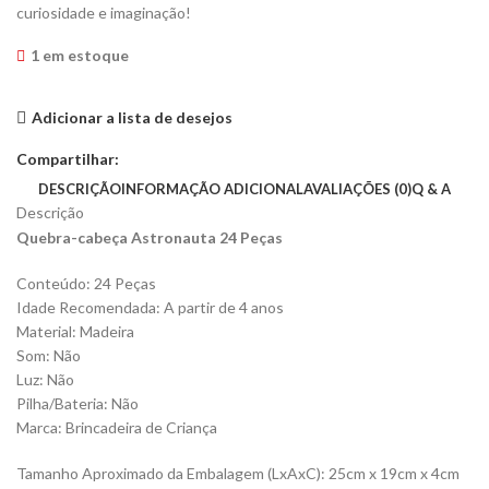
preço
preço
curiosidade e imaginação!
original
atual
1 em estoque
era:
é:
R$29,90.
R$14,90.
Adicionar a lista de desejos
Compartilhar:
DESCRIÇÃO
INFORMAÇÃO ADICIONAL
AVALIAÇÕES (0)
Q & A
Descrição
Quebra-cabeça Astronauta 24 Peças
Conteúdo: 24 Peças
Idade Recomendada: A partir de 4 anos
Material: Madeira
Som: Não
Luz: Não
Pilha/Bateria: Não
Marca: Brincadeira de Criança
Tamanho Aproximado da Embalagem (LxAxC): 25cm x 19cm x 4cm